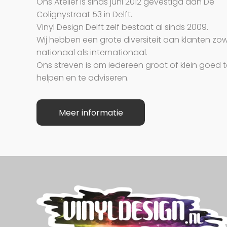
Ons Atelier is sinds juni 2012 gevestigd aan De
Colignystraat 53 in Delft.
Vinyl Design Delft zelf bestaat al sinds 2009.
Wij hebben een grote diversiteit aan klanten zo
nationaal als internationaal.
Ons streven is om iedereen groot of klein goed 
helpen en te adviseren.
Meer informatie