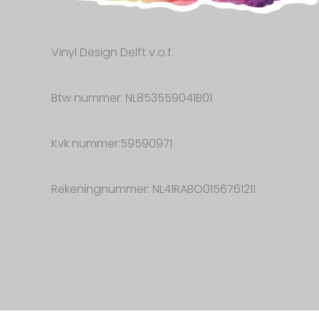
Vinyl Design Delft v.o.f.
Btw nummer: NL853559041B01
Kvk nummer:59590971
Rekeningnummer: NL41RABO0156761211