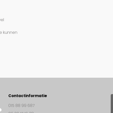
wel
te kunnen
Contactinformatie
015 88 99 687