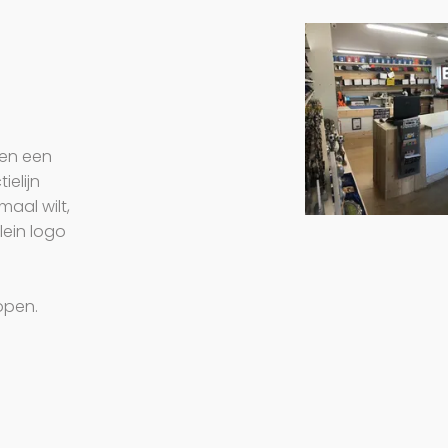
ben een
ielijn
maal wilt,
lein logo
open.