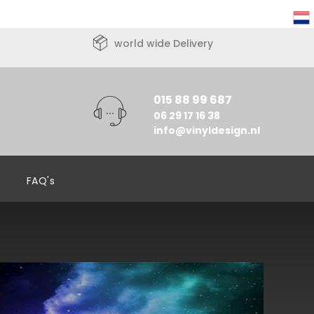
world wide Delivery
015 88 99 687
06 29 17 16 38
info@vinyldesign.nl
FAQ's